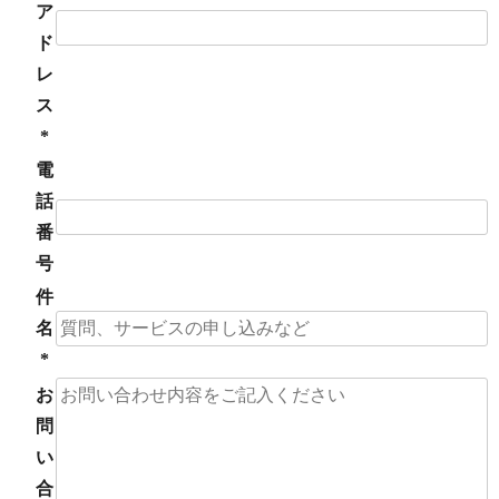
ア
ド
レ
ス
*
電
話
番
号
件
名
*
お
問
い
合