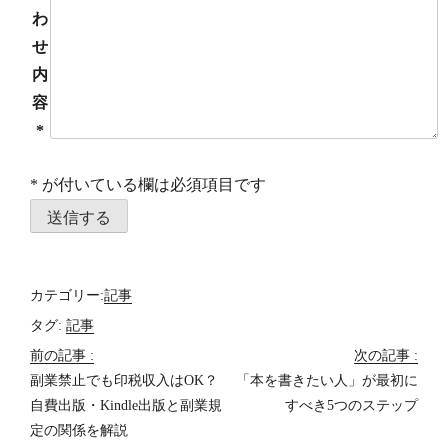
わ
せ
内
容
*
*
が付いている欄は必須項目です
カテゴリー:
記事
タグ:
記事
前の記事 :
次の記事 :
投
副業禁止でも印税収入はOK？
「本を書きたい人」が最初に
自費出版・Kindle出版と副業規
すべき5つのステップ
稿
定の関係を解説